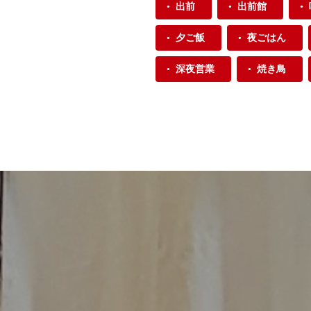
出前
出前館
夕ご飯
夜ごはん
深夜営業
焼き鳥