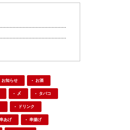
お知らせ
お酒
〆
タバコ
り
ドリンク
串あげ
串揚げ