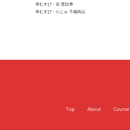
串むすび・吉 恵比寿
串むすび・らじゅ 千歳烏山
Top
About
Course