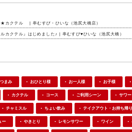
★カクテル | 串むすび・ひいな（池尻大橋店）
ルカクテル』はじめました♪ | 串むすび♥ひいな（池尻大橋）
つまみ
おひとり様
お一人様
お子様
カクテル
コース
ご利用シーン
サワー
チャミスル
ちょい飲み
テイクアウト・お持ち帰
ュー
やきとり
レモンサワー
ワイン