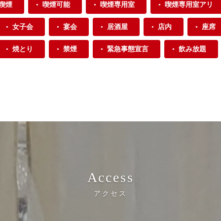
喫煙
喫煙可能
喫煙専用室
喫煙専用室アリ
女子会
宴会
居酒屋
店内
座席
焼とり
禁煙
緊急事態宣言
飲み放題
Access
アクセス