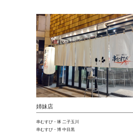
姉妹店
串むすび・琢 二子玉川
串むすび・博 中目黒