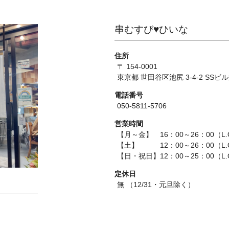
串むすび♥ひいな
住所
〒 154-0001
東京都 世田谷区池尻 3-4-2 SSビル
電話番号
050-5811-5706
営業時間
【月～金】 16：00～26：00（L.
【土】 12：00～26：00（L.O
【日・祝日】12：00～25：00（L.
定休日
無 （12/31・元旦除く）