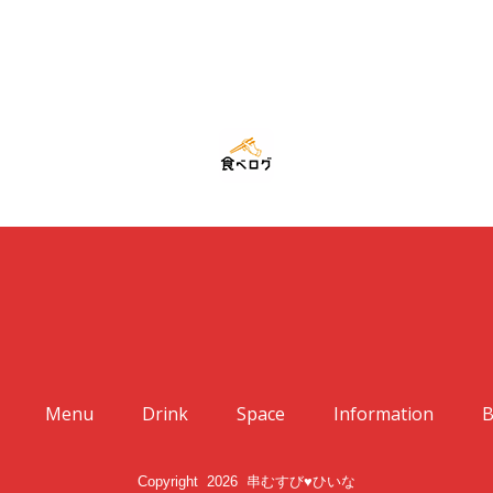
Menu
Drink
Space
Information
B
Copyright 2026 串むすび♥ひいな