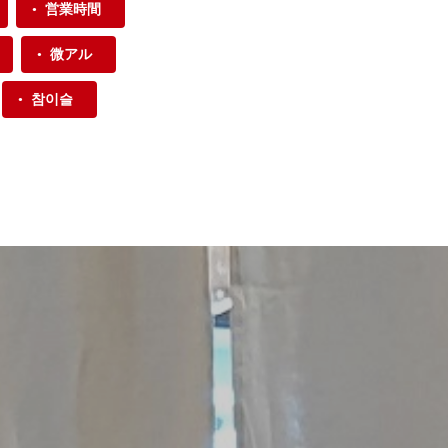
営業時間
微アル
참이슬