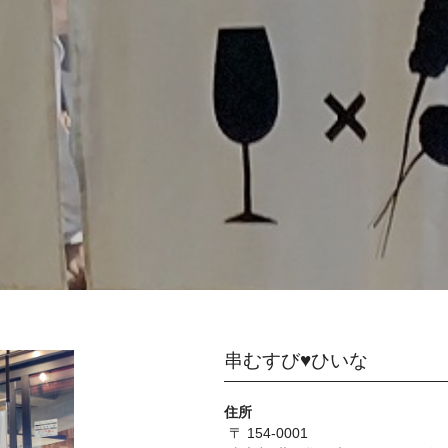
串むすび♥ひいな
住所
〒 154-0001