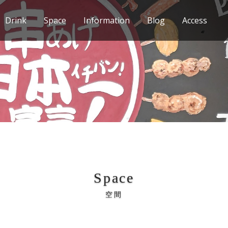
Drink
Space
Information
Blog
Access
Space
空間