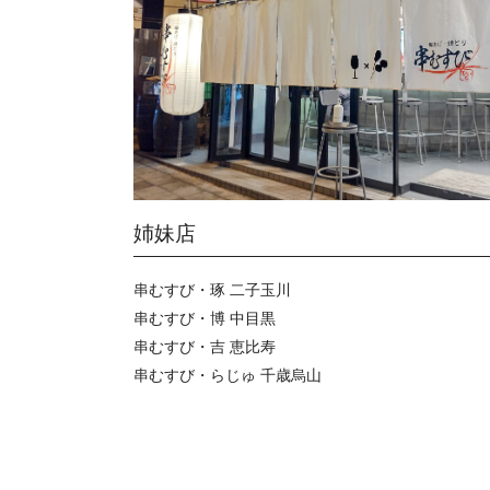
姉妹店
串むすび・琢 二子玉川
串むすび・博 中目黒
串むすび・吉 恵比寿
串むすび・らじゅ 千歳烏山