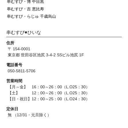
串むすび・博 中目黒
串むすび・吉 恵比寿
串むすび・らじゅ 千歳烏山
串むすび♥ひいな
住所
〒 154-0001
東京都 世田谷区池尻 3-4-2 SSビル池尻 1F
電話番号
050-5811-5706
営業時間
【月～金】 16：00～26：00（L.O25：30）
【土】 12：00～26：00（L.O25：30）
【日・祝日】12：00～25：00（L.O24：30）
定休日
無 （12/31・元旦除く）