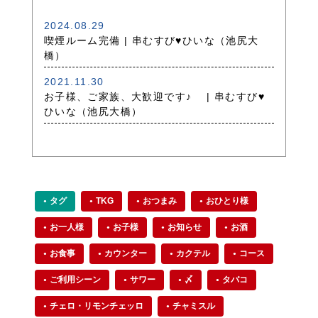
2024.08.29
喫煙ルーム完備 | 串むすび♥ひいな（池尻大
橋）
2021.11.30
お子様、ご家族、大歓迎です♪ | 串むすび♥
ひいな（池尻大橋）
タグ
TKG
おつまみ
おひとり様
お一人様
お子様
お知らせ
お酒
お食事
カウンター
カクテル
コース
ご利用シーン
サワー
〆
タバコ
チェロ・リモンチェッロ
チャミスル