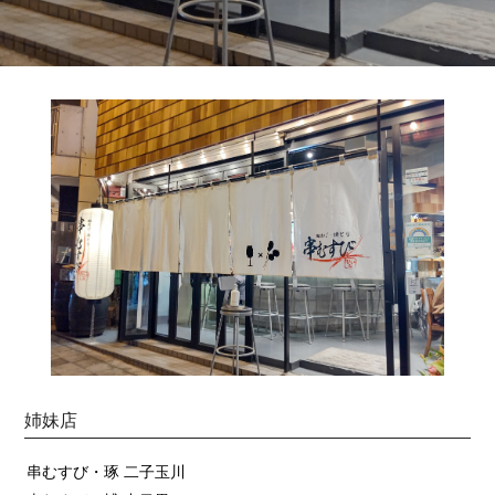
姉妹店
串むすび・琢 二子玉川