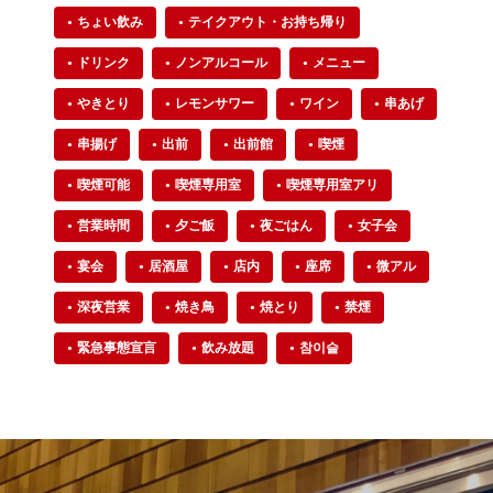
ちょい飲み
テイクアウト・お持ち帰り
ドリンク
ノンアルコール
メニュー
やきとり
レモンサワー
ワイン
串あげ
串揚げ
出前
出前館
喫煙
喫煙可能
喫煙専用室
喫煙専用室アリ
営業時間
夕ご飯
夜ごはん
女子会
宴会
居酒屋
店内
座席
微アル
深夜営業
焼き鳥
焼とり
禁煙
緊急事態宣言
飲み放題
참이슬