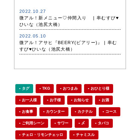
2022.10.27
微アル！新メニュー♡仲間入り | 串むすび♥
ひいな（池尻大橋）
2022.05.10
微アル！アサヒ『BEERY(ビアリー)』 | 串む
すび♥ひいな（池尻大橋）
タグ
TKG
おつまみ
おひとり様
お一人様
お子様
お知らせ
お酒
お食事
カウンター
カクテル
コース
ご利用シーン
サワー
〆
タバコ
チェロ・リモンチェッロ
チャミスル