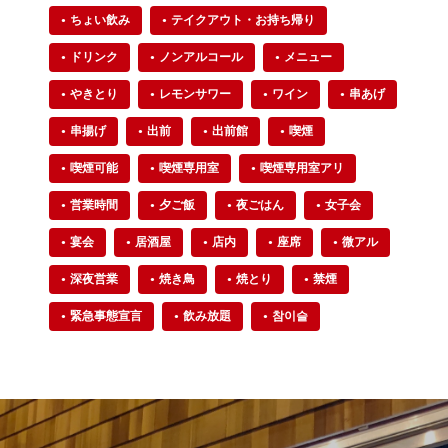
ちょい飲み
テイクアウト・お持ち帰り
ドリンク
ノンアルコール
メニュー
やきとり
レモンサワー
ワイン
串あげ
串揚げ
出前
出前館
喫煙
喫煙可能
喫煙専用室
喫煙専用室アリ
営業時間
夕ご飯
夜ごはん
女子会
宴会
居酒屋
店内
座席
微アル
深夜営業
焼き鳥
焼とり
禁煙
緊急事態宣言
飲み放題
참이슬