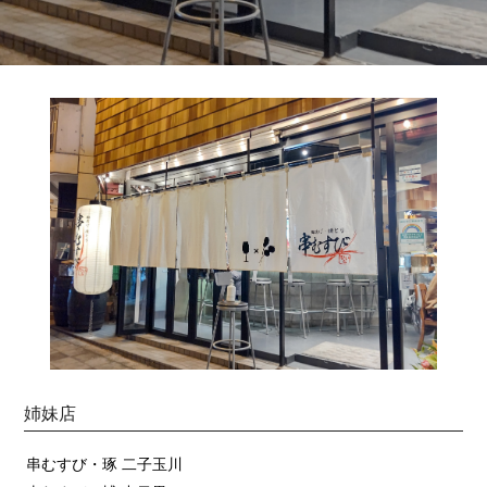
姉妹店
串むすび・琢 二子玉川