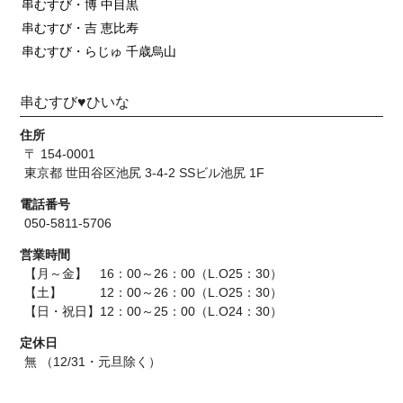
串むすび・博 中目黒
串むすび・吉 恵比寿
串むすび・らじゅ 千歳烏山
串むすび♥ひいな
住所
〒 154-0001
東京都 世田谷区池尻 3-4-2 SSビル池尻 1F
電話番号
050-5811-5706
営業時間
【月～金】 16：00～26：00（L.O25：30）
【土】 12：00～26：00（L.O25：30）
【日・祝日】12：00～25：00（L.O24：30）
定休日
無 （12/31・元旦除く）