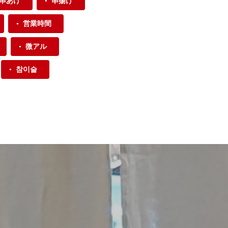
串あげ
串揚げ
営業時間
微アル
참이슬