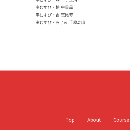
串むすび・博 中目黒
串むすび・吉 恵比寿
串むすび・らじゅ 千歳烏山
Top
About
Course