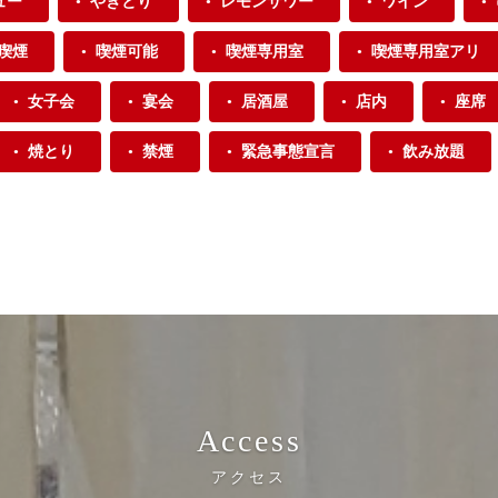
ュー
やきとり
レモンサワー
ワイン
喫煙
喫煙可能
喫煙専用室
喫煙専用室アリ
女子会
宴会
居酒屋
店内
座席
焼とり
禁煙
緊急事態宣言
飲み放題
Access
アクセス