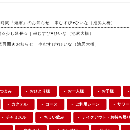
～営業時間『短縮』のお知らせ | 串むすび♥ひいな（池尻大橋）
時間☆少し延長☆ | 串むすび♥ひいな（池尻大橋）
営業再開★お知らせ | 串むすび♥ひいな（池尻大橋）
つまみ
おひとり様
お一人様
お子様
カクテル
コース
ご利用シーン
サワー
チャミスル
ちょい飲み
テイクアウト・お持ち帰