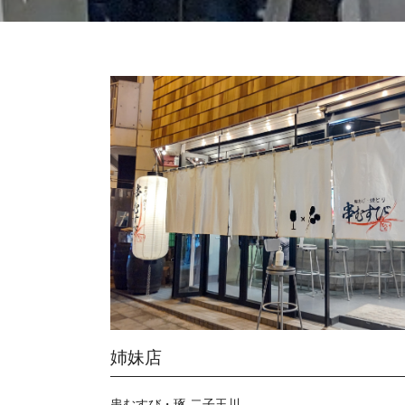
姉妹店
串むすび・琢 二子玉川