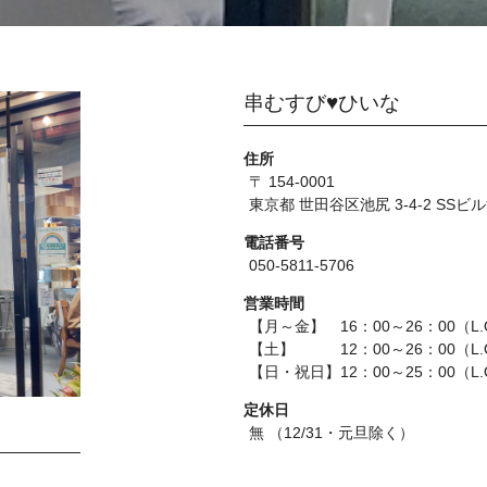
串むすび♥ひいな
住所
〒 154-0001
東京都 世田谷区池尻 3-4-2 SSビル
電話番号
050-5811-5706
営業時間
【月～金】 16：00～26：00（L.
【土】 12：00～26：00（L.O
【日・祝日】12：00～25：00（L.
定休日
無 （12/31・元旦除く）