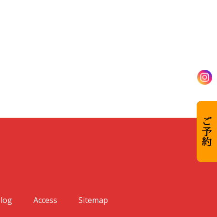
log
Access
Sitemap