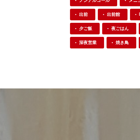
ノンアルコール
メニ
出前
出前館
夕ご飯
夜ごはん
深夜営業
焼き鳥