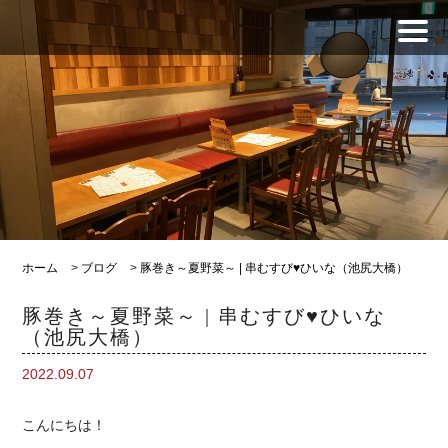
ホーム
>
ブログ
>
豚巻き～夏野菜～ | 串むすび♥ひいな（池尻大橋）
豚巻き～夏野菜～ | 串むすび♥ひいな
（池尻大橋）
2022.09.07
こんにちは！