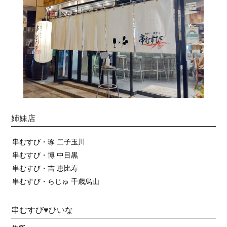
姉妹店
串むすび・琢 二子玉川
串むすび・博 中目黒
串むすび・吉 恵比寿
串むすび・らじゅ 千歳烏山
串むすび♥ひいな