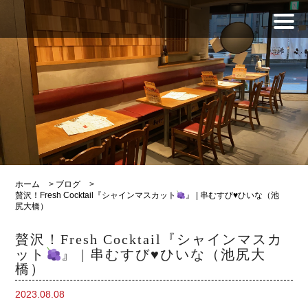
ホーム
>
ブログ
>
贅沢！Fresh Cocktail『シャインマスカット
』 | 串むすび♥ひいな（池
尻大橋）
贅沢！Fresh Cocktail『シャインマスカ
ット
』 | 串むすび♥ひいな（池尻大
橋）
2023.08.08