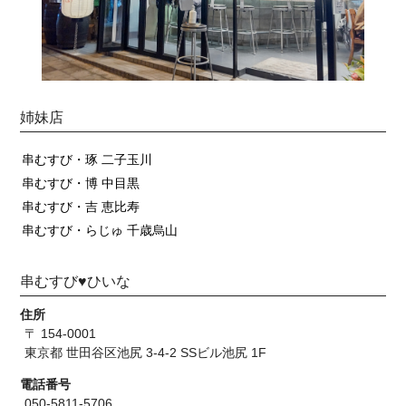
姉妹店
串むすび・琢 二子玉川
串むすび・博 中目黒
串むすび・吉 恵比寿
串むすび・らじゅ 千歳烏山
串むすび♥ひいな
住所
〒 154-0001
東京都 世田谷区池尻 3-4-2 SSビル池尻 1F
電話番号
050-5811-5706