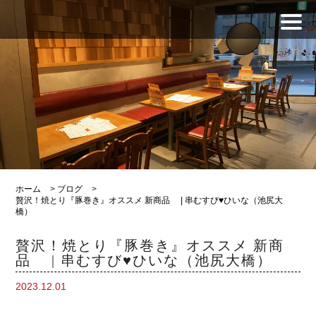
ホーム
>
ブログ
>
贅沢！焼とり『豚巻き』オススメ 新商品 | 串むすび♥ひいな（池尻大
橋）
贅沢！焼とり『豚巻き』オススメ 新商
品 | 串むすび♥ひいな（池尻大橋）
2023.12.01