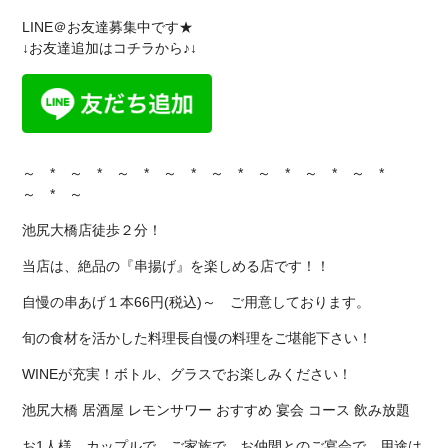
LINE＠お友達募集中です★
↓お友達追加はコチラから♪↓
～ * ～ * ～ * ～ * ～ * ～ * ～ * ～ *
～ * ～
池尻大橋店徒歩２分！
当店は、絶品の『串揚げ』を楽しめる店です！！
自慢の串あげ１本66円(税込)～ ご用意しております。
旬の食材を活かした料理長自慢の料理をご堪能下さい！
WINEが充実！ボトル、グラスでお楽しみください！
池尻大橋 居酒屋 レモンサワー おすすめ 宴会 コース 飲み放題
お1人様、カップルで、ご家族で、お仲間とのご宴会で、用途は