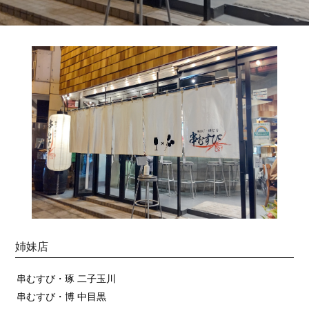
姉妹店
串むすび・琢 二子玉川
串むすび・博 中目黒