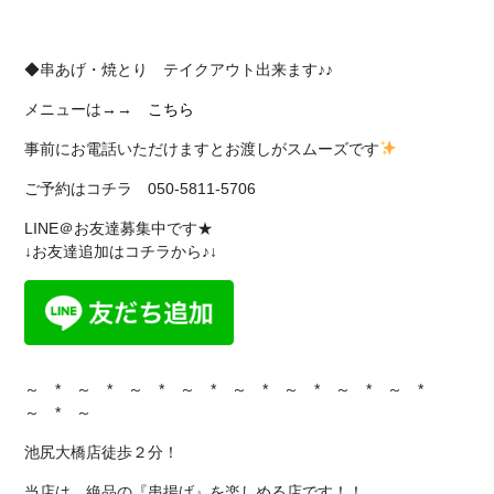
◆串あげ・焼とり テイクアウト出来ます♪♪
メニューは→→
こちら
事前にお電話いただけますとお渡しがスムーズです
ご予約はコチラ 050-5811-5706
LINE＠お友達募集中です★
↓お友達追加はコチラから♪↓
～ * ～ * ～ * ～ * ～ * ～ * ～ * ～ *
～ * ～
池尻大橋店徒歩２分！
当店は、絶品の『串揚げ』を楽しめる店です！！