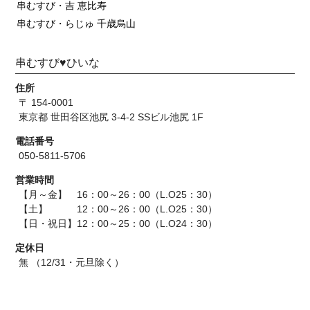
串むすび・吉 恵比寿
串むすび・らじゅ 千歳烏山
串むすび♥ひいな
住所
〒 154-0001
東京都 世田谷区池尻 3-4-2 SSビル池尻 1F
電話番号
050-5811-5706
営業時間
【月～金】 16：00～26：00（L.O25：30）
【土】 12：00～26：00（L.O25：30）
【日・祝日】12：00～25：00（L.O24：30）
定休日
無 （12/31・元旦除く）