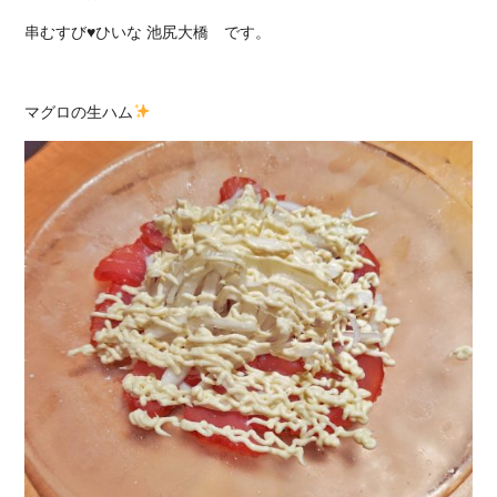
串むすび♥ひいな 池尻大橋 です。
マグロの生ハム