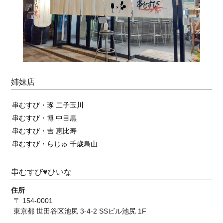
姉妹店
串むすび・琢 二子玉川
串むすび・博 中目黒
串むすび・吉 恵比寿
串むすび・らじゅ 千歳烏山
串むすび♥ひいな
住所
〒 154-0001
東京都 世田谷区池尻 3-4-2 SSビル池尻 1F