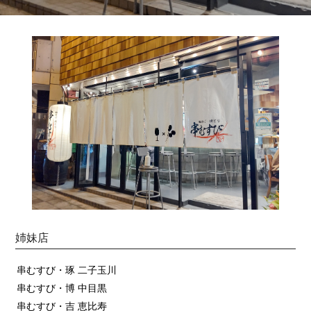
姉妹店
串むすび・琢 二子玉川
串むすび・博 中目黒
串むすび・吉 恵比寿