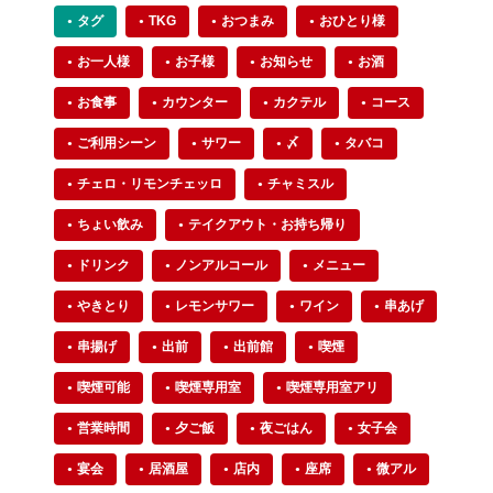
タグ
TKG
おつまみ
おひとり様
お一人様
お子様
お知らせ
お酒
お食事
カウンター
カクテル
コース
ご利用シーン
サワー
〆
タバコ
チェロ・リモンチェッロ
チャミスル
ちょい飲み
テイクアウト・お持ち帰り
ドリンク
ノンアルコール
メニュー
やきとり
レモンサワー
ワイン
串あげ
串揚げ
出前
出前館
喫煙
喫煙可能
喫煙専用室
喫煙専用室アリ
営業時間
夕ご飯
夜ごはん
女子会
宴会
居酒屋
店内
座席
微アル