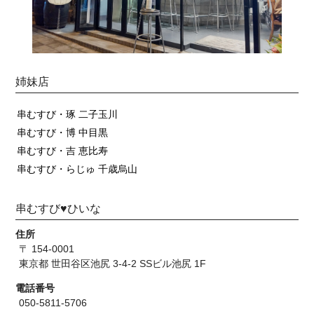
姉妹店
串むすび・琢 二子玉川
串むすび・博 中目黒
串むすび・吉 恵比寿
串むすび・らじゅ 千歳烏山
串むすび♥ひいな
住所
〒 154-0001
東京都 世田谷区池尻 3-4-2 SSビル池尻 1F
電話番号
050-5811-5706