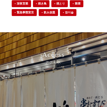
深夜営業
焼き鳥
焼とり
禁煙
緊急事態宣言
飲み放題
참이슬
Access
アクセス